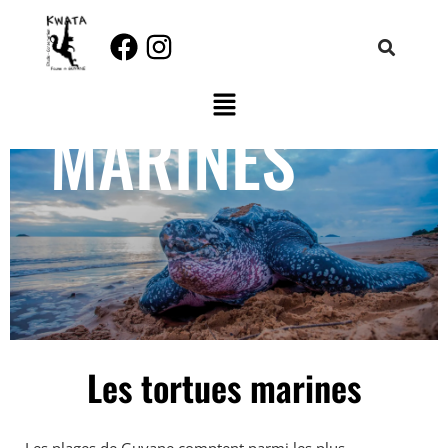
TORTUES
Aller
au
contenu
MARINES
Les tortues marines