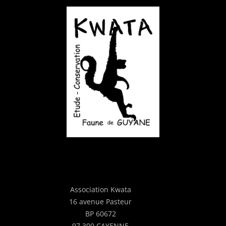
Association Kwata
16 avenue Pasteur
BP 60672
97 300 CAYENNE